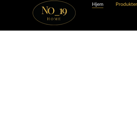
Hjem
Produkte
Møbler & Int
trivsel i ditt 
Velkommen til No19 Home
Vi har showroom I Skotselv, hvor du kan
måte.