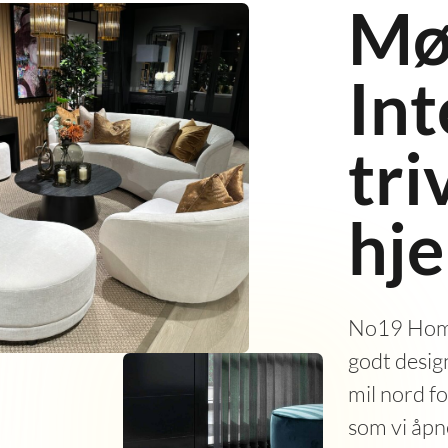
Mø
Int
tri
hj
No19 Home 
godt design
mil nord f
som vi åpne