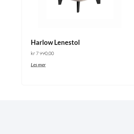
Harlow Lenestol
kr
7 990,00
Les mer