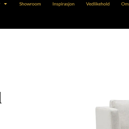
r
Showroom
Inspirasjon
Vedlikehold
Om 
l