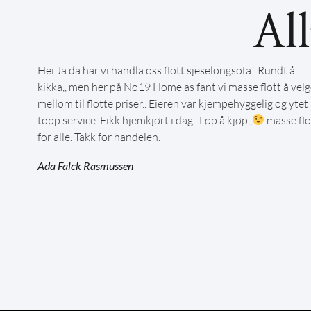
Al
Hei Ja da har vi handla oss flott sjeselongsofa.. Rundt å
kikka,, men her på No19 Home as fant vi masse flott å velg
mellom til flotte priser.. Eieren var kjempehyggelig og ytet
topp service. Fikk hjemkjørt i dag.. Løp å kjøp,,
masse flo
for alle. Takk for handelen.
Ada Falck Rasmussen