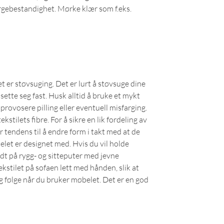
 fargebestandighet. Mørke klær som f.eks.
er støvsuging. Det er lurt å støvsuge dine
 sette seg fast. Husk alltid å bruke et mykt
rovosere pilling eller eventuell misfarging.
tilets fibre. For å sikre en lik fordeling av
 tendens til å endre form i takt med at de
elet er designet med. Hvis du vil holde
dt på rygg- og sitteputer med jevne
ekstilet på sofaen lett med hånden, slik at
ig følge når du bruker møbelet. Det er en god