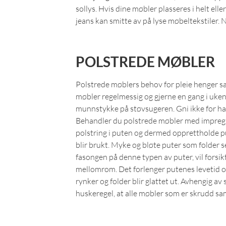
sollys. Hvis dine møbler plasseres i helt elle
jeans kan smitte av på lyse møbeltekstiler. N
POLSTREDE MØBLER
Polstrede møblers behov for pleie henger s
møbler regelmessig og gjerne en gang i uken. 
munnstykke på støvsugeren. Gni ikke for hard
Behandler du polstrede møbler med impregnerin
polstring i puten og dermed opprettholde put
blir brukt. Myke og bløte puter som folder s
fasongen på denne typen av puter, vil forsi
mellomrom. Det forlenger putenes levetid og s
rynker og folder blir glattet ut. Avhengig a
huskeregel, at alle møbler som er skrudd sa