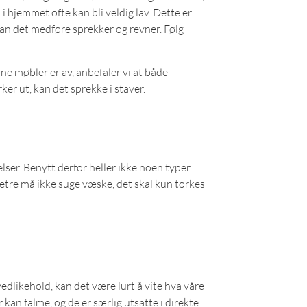
i hjemmet ofte kan bli veldig lav. Dette er
an det medføre sprekker og revner. Følg
ine møbler er av, anbefaler vi at både
ker ut, kan det sprekke i staver.
lser. Benytt derfor heller ikke noen typer
detre må ikke suge væske, det skal kun tørkes
vedlikehold, kan det være lurt å vite hva våre
 kan falme, og de er særlig utsatte i direkte