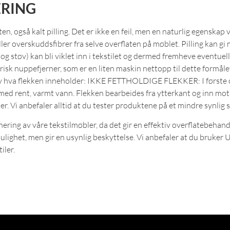
ERING
aten, også kalt pilling. Det er ikke en feil, men en naturlig egenska
eller overskuddsfibrer fra selve overflaten på møblet. Pilling kan gi
ær og støv) kan bli viklet inn i tekstilet og dermed fremheve eventu
trisk nuppefjerner, som er en liten maskin nettopp til dette formål
ig av hva flekken inneholder: IKKE FETTHOLDIGE FLEKKER: I først
pp med rent, varmt vann. Flekken bearbeides fra ytterkant og in
er. Vi anbefaler alltid at du tester produktene på et mindre synlig 
ing av våre tekstilmøbler, da det gir en effektiv overflatebehand
ulighet, men gir en usynlig beskyttelse. Vi anbefaler at du bruker U
iler.