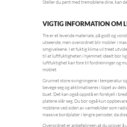
Steller du pent med tremøblene dine, kan de 
VIGTIG INFORMATION OM 
Tre er et levende materiale, på godt og vond
utseende, men overordnet blir møbler i massi
omgivelsene. I et fuktig klima vil treet utvid
til at luftfuktigheten i hjemmet ideelt bør 
luftfuktighet kan føre til fordreininger og m
møblet.
Grunnet store svingningene i temperatur og l
bevege seg og akklimatiseres i løpet av dets 
buet. Det kan også oppstå en forskjell i bred
platene slår seg. Du bør også kun oppbevare è
møblene ved siden av varmekilder som radiato
massive bordplater i lengre perioder, da disse
Overordnet er anbefalingen at du prøver å un