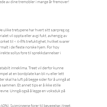
glede av dine tremøbler i mange år fremover!
De ulike tretypene har hvert sitt særpreg og
let vil oppta eller avgi fukt, avhengig av
tørket til < 6-8% trefuktighet, hvilket svarer
rmalt i de fleste norske hjem. For høy
rekte sollys føre til sprekkdannelser i
tabilt inneklima. Treet vil derfor kunne
pel at en bordplate kan bli ru eller lett
er skal ha luft på begge sider for å unngå at
 sammen. Et annet tips er å ikke stille
å revne. Unngå også å legge en voksduk på
0%). Svigningene fører til bevegelse i treet,