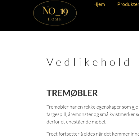
Hjem
Produkte
Vedlikehold
TREMØBLER
Tremøbler har en rekke egenskaper som gjør 
fargespill, åremønster og små kvistmerker som
derfor et enestående møbel.
Treet fortsetter å eldes når det kommer inn