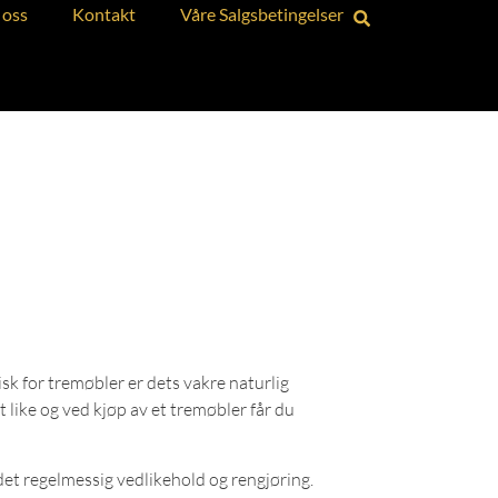
oss
Kontakt
Våre Salgsbetingelser
sk for tremøbler er dets vakre naturlig
t like og ved kjøp av et tremøbler får du
det regelmessig vedlikehold og rengjøring.