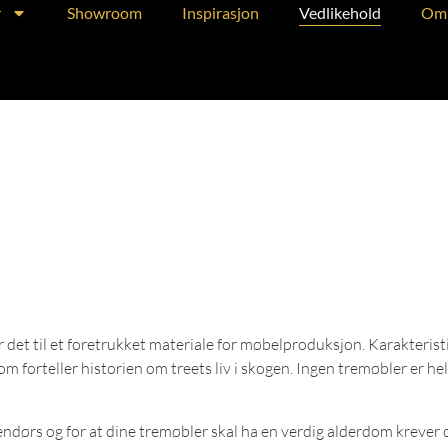
r
Showroom
Inspirasjon
Vedlikehold
Om 
det til et foretrukket materiale for møbelproduksjon. Karakteristi
 forteller historien om treets liv i skogen. Ingen tremøbler er hel
endørs og for at dine tremøbler skal ha en verdig alderdom krever 