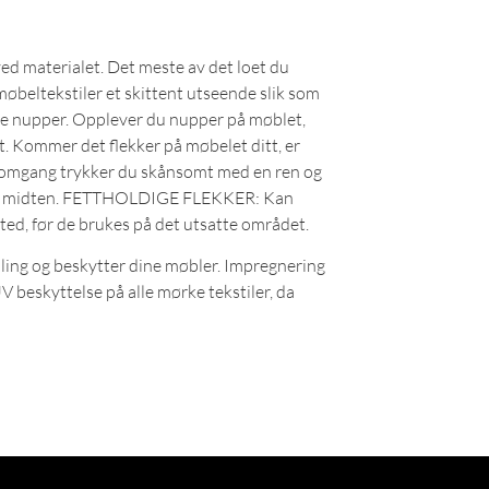
p ved materialet. Det meste av det loet du
 møbeltekstiler et skittent utseende slik som
elle nupper. Opplever du nupper på møblet,
et. Kommer det flekker på møbelet ditt, er
e omgang trykker du skånsomt med en ren og
n mot midten. FETTHOLDIGE FLEKKER: Kan
sted, før de brukes på det utsatte området.
ling og beskytter dine møbler. Impregnering
V beskyttelse på alle mørke tekstiler, da