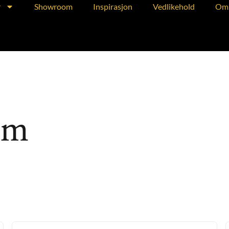
r
Showroom
Inspirasjon
Vedlikehold
Om 
cm