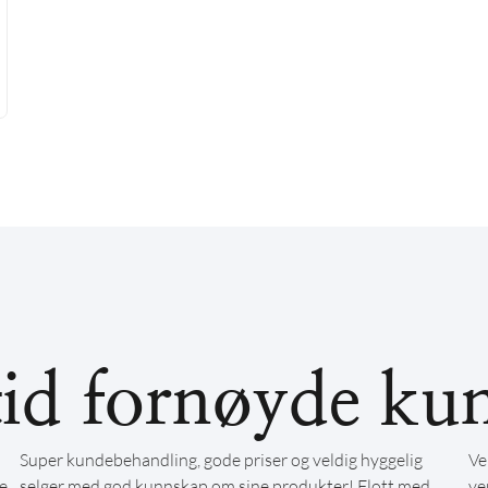
tid fornøyde ku
Super kundebehandling, gode priser og veldig hyggelig
Ve
e
selger med god kunnskap om sine produkter! Flott med
ve