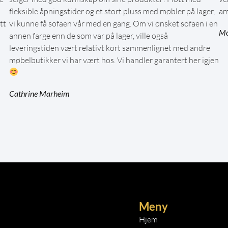
fleksible åpningstider og et stort pluss med møbler på lager,
am
tt
vi kunne få sofaen vår med en gang. Om vi ønsket sofaen i en
Mo
annen farge enn de som var på lager, ville også
leveringstiden vært relativt kort sammenlignet med andre
møbelbutikker vi har vært hos. Vi handler garantert her igjen
Cathrine Marheim
Meny
Hjem