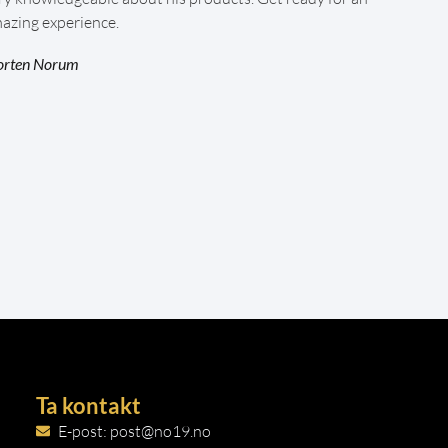
azing experience.
rten Norum
Ta kontakt
E-post: post@no19.no