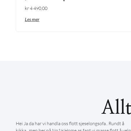
kr
4 490,00
Les mer
All
Hei Ja da har vi handla oss flott sjeselongsofa.. Rundt å
kikka,, men her på No19 Home as fant vi masse flott å velg