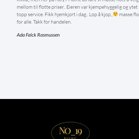
mellom til flotte priser.. Eieren var kjempehyggelig og ytet
topp service. Fikk hjemkjørt i dag.. Løp å kjøp,,
masse flo
for alle. Takk for handelen.
Ada Falck Rasmussen