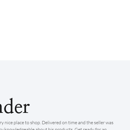
nder
ry nice place to shop. Delivered on time and the seller was
ry knowledgeable about his products. Get ready for an