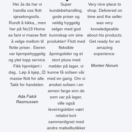
Hei Ja da har vi
Super
Very nice place to
handla oss flott
kundebehandling,
shop. Delivered on
sjeselongsofa..
gode priser og
time and the seller
Rundt å kikka,, men
veldig hyggelig
was very
her på No19 Home
selger med god
knowledgeable
as fant vi masse flott
kunnskap om sine
about his products.
å velge mellom til
produkter! Flott med
Get ready for an
flotte priser.. Eieren
fleksible
amazing
var kjempehyggelig
åpningstider og et
experience.
og ytet topp service.
stort pluss med
Morten Norum
Fikk hjemkjørt i
møbler på lager, vi
dag.. Løp å kjøp,,😉
kunne få sofaen vår
masse flott for alle.
med en gang. Om vi
Takk for handelen.
ønsket sofaen i en
annen farge enn de
Ada Falck
som var på lager,
Rasmussen
ville også
leveringstiden vært
relativt kort
sammenlignet med
andre møbelbutikker