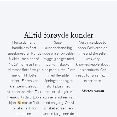
Alltid forøyde kunder
Hei Ja da har vi
Super
Very nice place to
handla oss flott
kundebehandling,
shop. Delivered on
sjeselongsofa.. Rundt
gode priser og veldig
time and the seller
å kikka,, men her på
hyggelig selger med
was very
No19 Home as fant
god kunnskap om
knowledgeable about
vi masse flott å velge
sine produkter! Flott
his products. Get
mellom til flotte
med fleksible
ready for an amazing
priser.. Eieren var
åpningstider og et
experience.
kjempehyggelig og
stort pluss med
Morten Norum
ytet topp service. Fikk
møbler på lager, vi
hjemkjørt i dag.. Løp å
kunne få sofaen vår
kjøp,,
masse flott
med en gang. Om vi
for alle. Takk for
ønsket sofaen i en
handelen.
annen farge enn de