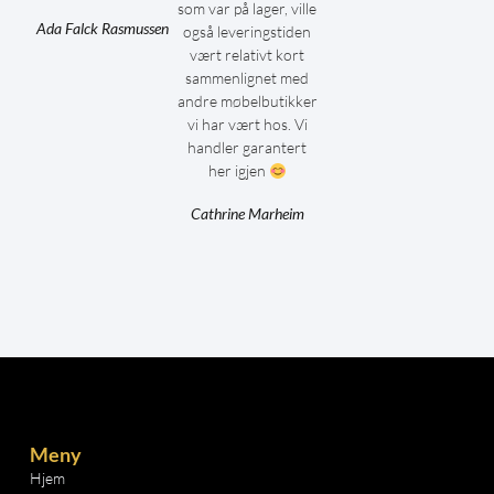
som var på lager, ville
Ada Falck Rasmussen
også leveringstiden
vært relativt kort
sammenlignet med
andre møbelbutikker
vi har vært hos. Vi
handler garantert
her igjen
Cathrine Marheim
Meny
Hjem