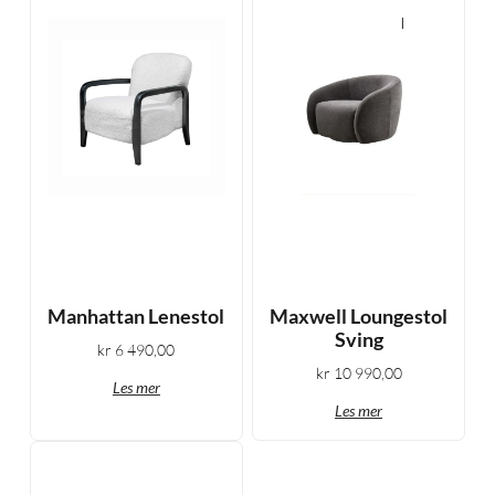
Manhattan Lenestol
Maxwell Loungestol
Sving
kr
6 490,00
kr
10 990,00
Les mer
Les mer