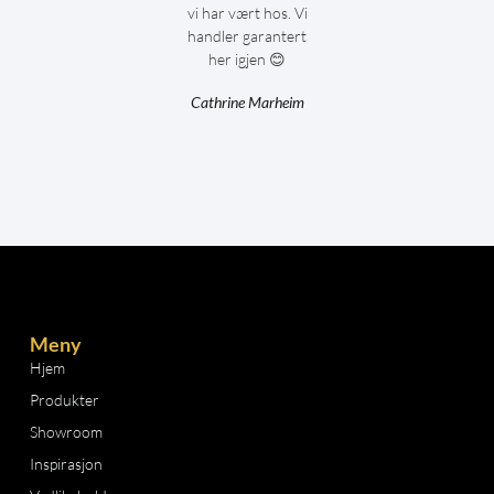
vi har vært hos. Vi
handler garantert
her igjen 😊
Cathrine Marheim
Meny
Hjem
Produkter
Showroom
Inspirasjon