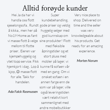
Alltid forøyde kunder
Hei Ja da har vi
Super
Very nice place to
handla oss flott
kundebehandling,
shop. Delivered on
sjeselongsofa.. Rundt
gode priser og veldig
time and the seller
å kikka,, men her på
hyggelig selger med
was very
No19 Home as fant
god kunnskap om
knowledgeable about
vi masse flott å velge
sine produkter! Flott
his products. Get
mellom til flotte
med fleksible
ready for an amazing
priser.. Eieren var
åpningstider og et
experience.
kjempehyggelig og
stort pluss med
Morten Norum
ytet topp service. Fikk
møbler på lager, vi
hjemkjørt i dag.. Løp å
kunne få sofaen vår
kjøp,,😉 masse flott
med en gang. Om vi
for alle. Takk for
ønsket sofaen i en
handelen.
annen farge enn de
som var på lager, ville
Ada Falck Rasmussen
også leveringstiden
vært relativt kort
sammenlignet med
andre møbelbutikker