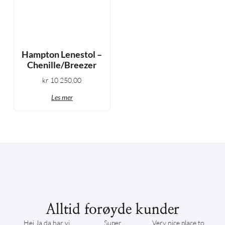
Hampton Lenestol –
Chenille/Breezer
kr
10 250,00
Les mer
Alltid forøyde kunder
Hei Ja da har vi
Super
Very nice place to