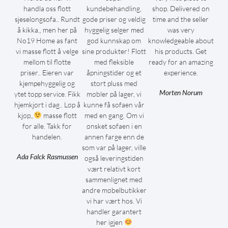
handla oss flott
kundebehandling,
shop. Delivered on
sjeselongsofa.. Rundt
gode priser og veldig
time and the seller
å kikka,, men her på
hyggelig selger med
was very
No19 Home as fant
god kunnskap om
knowledgeable about
vi masse flott å velge
sine produkter! Flott
his products. Get
mellom til flotte
med fleksible
ready for an amazing
priser.. Eieren var
åpningstider og et
experience.
kjempehyggelig og
stort pluss med
Morten Norum
ytet topp service. Fikk
møbler på lager, vi
hjemkjørt i dag.. Løp å
kunne få sofaen vår
kjøp,,
masse flott
med en gang. Om vi
for alle. Takk for
ønsket sofaen i en
handelen.
annen farge enn de
som var på lager, ville
Ada Falck Rasmussen
også leveringstiden
vært relativt kort
sammenlignet med
andre møbelbutikker
vi har vært hos. Vi
handler garantert
her igjen