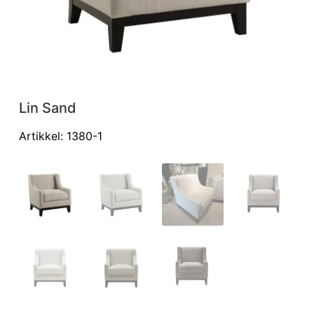
Lin Sand
Li
Artikkel: 1380-1
Art