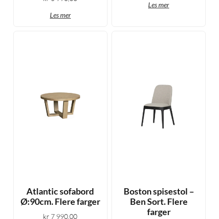
Les mer
Les mer
Atlantic sofabord
Boston spisestol –
Ø:90cm. Flere farger
Ben Sort. Flere
farger
kr
7 990,00