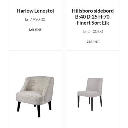
Harlow Lenestol
Hillsboro sidebord
B:40 D:25 H:70.
kr
7 990,00
Finert Sort Eik
Les mer
kr
2 400,00
Les mer