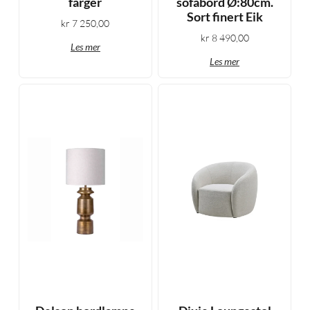
farger
sofabord Ø:80cm.
Sort finert Eik
kr
7 250,00
kr
8 490,00
Les mer
Les mer