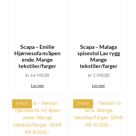
Scapa – Emilie
Scapa – Malaga
Hjørnesofa m/åpen
spisestol Lav rygg
ende. Mange
Mange
tekstiler/farger
tekstiler/farger
kr
14 990,00
kr
2 990,00
Les mer
Les mer
Tilbud!
Tilbud!