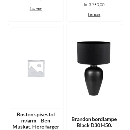
kr
3 750,00
Les mer
Les mer
Boston spisestol
Brandon bordlampe
m/arm – Ben
Black D30 H50.
Muskat. Flere farger