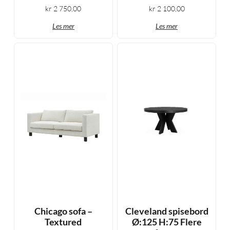
kr
2 750,00
kr
2 100,00
Les mer
Les mer
Chicago sofa –
Cleveland spisebord
Textured
Ø:125 H:75 Flere