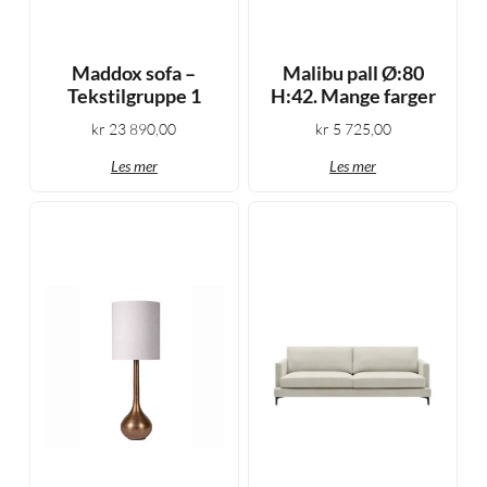
Maddox sofa –
Malibu pall Ø:80
Tekstilgruppe 1
H:42. Mange farger
kr
23 890,00
kr
5 725,00
Les mer
Les mer