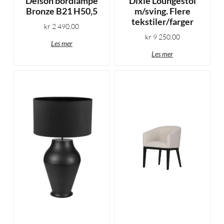
Delson bordlampe
Dixie Loungestol
Bronze B21 H50,5
m/sving. Flere
tekstiler/farger
kr
2 490,00
kr
9 250,00
Les mer
Les mer