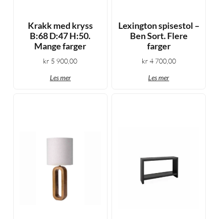
Krakk med kryss
Lexington spisestol –
B:68 D:47 H:50.
Ben Sort. Flere
Mange farger
farger
kr
5 900,00
kr
4 700,00
Les mer
Les mer