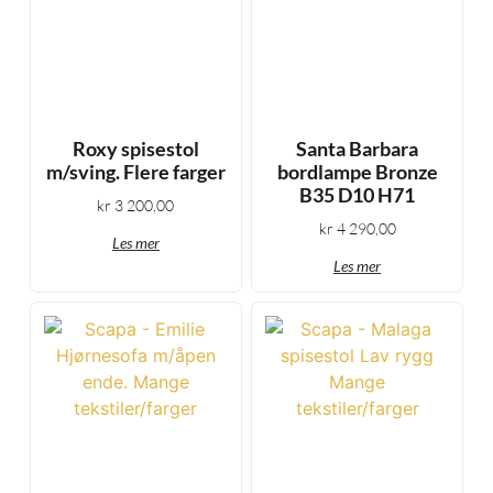
Roxy spisestol
Santa Barbara
m/sving. Flere farger
bordlampe Bronze
B35 D10 H71
kr
3 200,00
kr
4 290,00
Les mer
Les mer