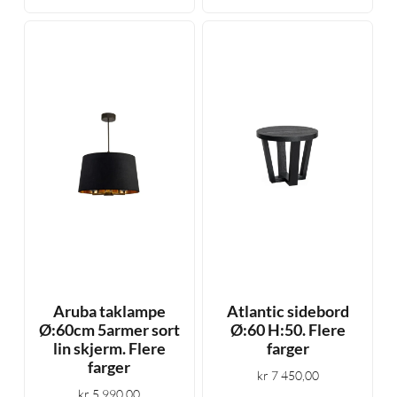
Aruba taklampe
Atlantic sidebord
Ø:60cm 5armer sort
Ø:60 H:50. Flere
lin skjerm. Flere
farger
farger
kr
7 450,00
kr
5 990,00