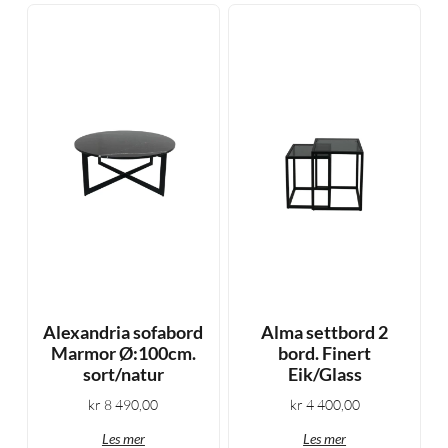
Alexandria sofabord
Alma settbord 2
Marmor Ø:100cm.
bord. Finert
sort/natur
Eik/Glass
kr
8 490,00
kr
4 400,00
Les mer
Les mer