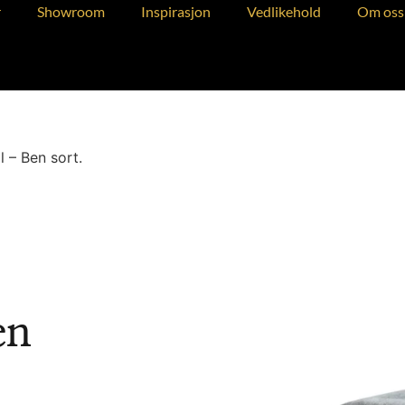
r
Showroom
Inspirasjon
Vedlikehold
Om oss
l – Ben sort.
en