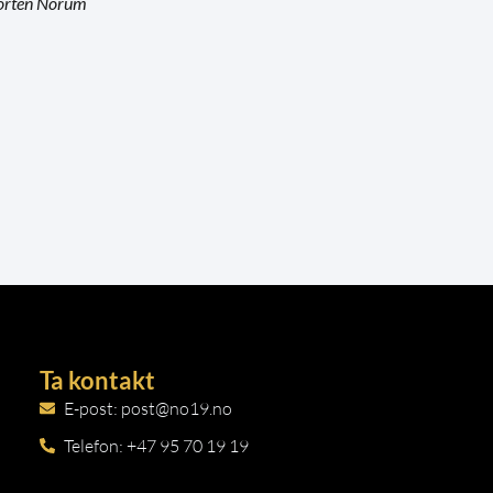
rten Norum
Ta kontakt
E-post: post@no19.no
Telefon: +47 95 70 19 19