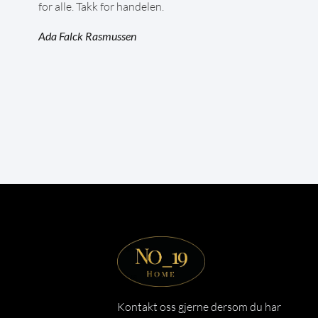
for alle. Takk for handelen.
Ada Falck Rasmussen
Kontakt oss gjerne dersom du har