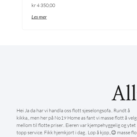
kr
4 350,00
Les mer
Al
Hei Ja da har vi handla oss flott sjeselongsofa.. Rundt å
kikka,, men her på No19 Home as fant vi masse flott å velg
mellom til flotte priser.. Eieren var kjempehyggelig og ytet
topp service. Fikk hjemkjørt i dag.. Løp å kjøp,,😉 masse flo