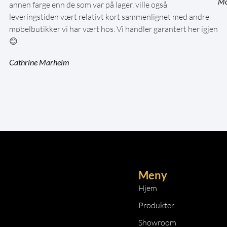
Mo
annen farge enn de som var på lager, ville også
leveringstiden vært relativt kort sammenlignet med andre
møbelbutikker vi har vært hos. Vi handler garantert her igjen
😊
Cathrine Marheim
Meny
Hjem
Produkter
Showroom