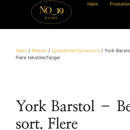
Hjem
Produkte
Hjem
/
Møbler
/
Spisestoler/Spisebord
/ York Barsto
Flere tekstiler/farger
York Barstol – B
sort. Flere