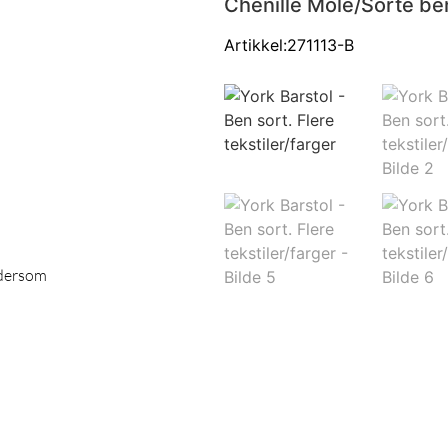
Chenille Mole/Sorte be
Artikkel:271113-B
dersom