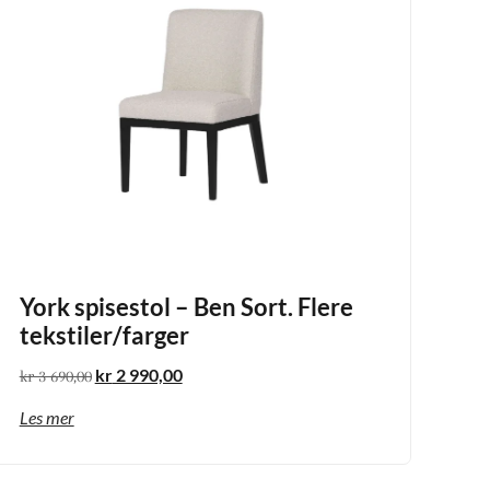
York spisestol – Ben Sort. Flere
tekstiler/farger
kr
2 990,00
kr
3 690,00
Les mer