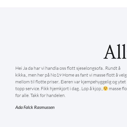
Al
Hei Ja da har vi handla oss flott sjeselongsofa.. Rundt å
kikka,, men her på No19 Home as fant vi masse flott å velg
mellom til flotte priser.. Eieren var kjempehyggelig og ytet
topp service. Fikk hjemkjørt i dag.. Løp å kjøp,,
masse flo
for alle. Takk for handelen.
Ada Falck Rasmussen