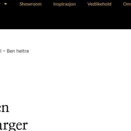
r
Showroom
Inspirasjon
Vedlikehold
Om 
l – Ben heltre
en
arger