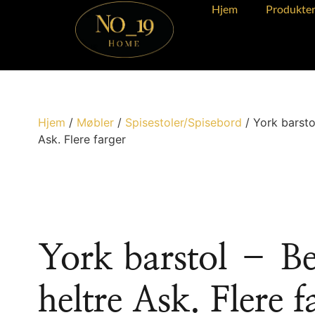
Hjem
Produkte
Hjem
/
Møbler
/
Spisestoler/Spisebord
/ York barsto
Ask. Flere farger
York barstol – B
heltre Ask. Flere f