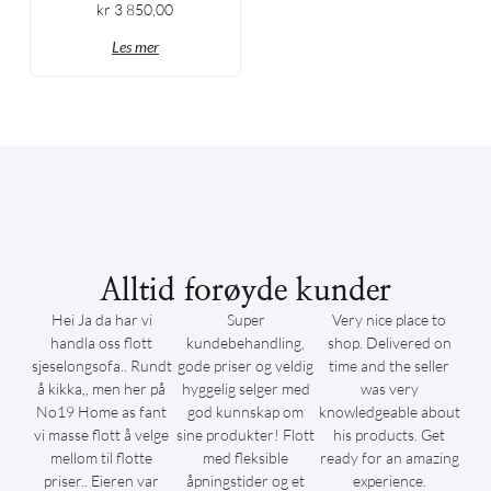
kr
3 850,00
Les mer
Alltid forøyde kunder
Hei Ja da har vi
Super
Very nice place to
handla oss flott
kundebehandling,
shop. Delivered on
sjeselongsofa.. Rundt
gode priser og veldig
time and the seller
å kikka,, men her på
hyggelig selger med
was very
No19 Home as fant
god kunnskap om
knowledgeable about
vi masse flott å velge
sine produkter! Flott
his products. Get
mellom til flotte
med fleksible
ready for an amazing
priser.. Eieren var
åpningstider og et
experience.