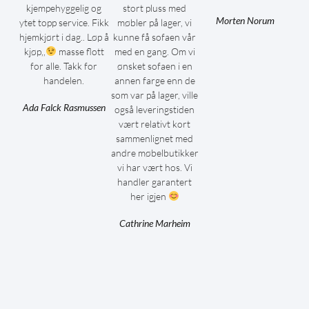
kjempehyggelig og
stort pluss med
Morten Norum
ytet topp service. Fikk
møbler på lager, vi
hjemkjørt i dag.. Løp å
kunne få sofaen vår
kjøp,,
masse flott
med en gang. Om vi
for alle. Takk for
ønsket sofaen i en
handelen.
annen farge enn de
som var på lager, ville
Ada Falck Rasmussen
også leveringstiden
vært relativt kort
sammenlignet med
andre møbelbutikker
vi har vært hos. Vi
handler garantert
her igjen
Cathrine Marheim