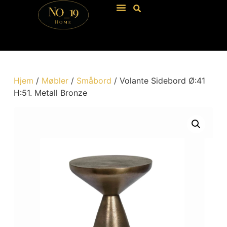
Hjem
/
Møbler
/
Småbord
/ Volante Sidebord Ø:41
H:51. Metall Bronze