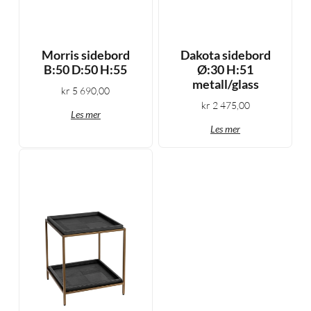
Morris sidebord
Dakota sidebord
B:50 D:50 H:55
Ø:30 H:51
metall/glass
kr
5 690,00
kr
2 475,00
Les mer
Les mer