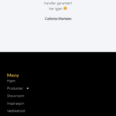
handler garantert
her igjen
Cathrine Marheim
Meny
Hjem
Produkter
Showroom
Inspirasjon
Vedlikehold