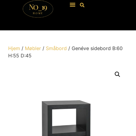
Hjem
/
Møbler
/
Småbord
/ Genéve sidebord B:60
H:55 D:45