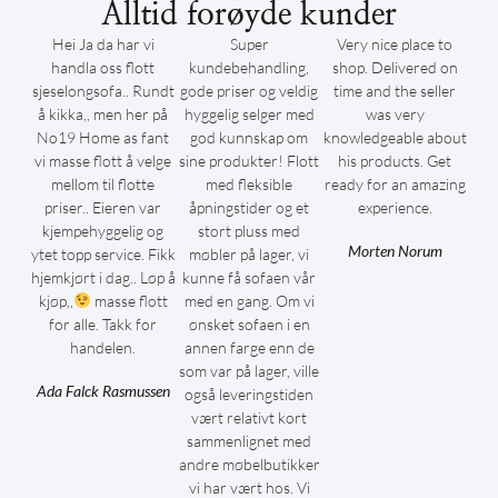
Alltid forøyde kunder
Hei Ja da har vi
Super
Very nice place to
handla oss flott
kundebehandling,
shop. Delivered on
sjeselongsofa.. Rundt
gode priser og veldig
time and the seller
å kikka,, men her på
hyggelig selger med
was very
No19 Home as fant
god kunnskap om
knowledgeable about
vi masse flott å velge
sine produkter! Flott
his products. Get
mellom til flotte
med fleksible
ready for an amazing
priser.. Eieren var
åpningstider og et
experience.
kjempehyggelig og
stort pluss med
Morten Norum
ytet topp service. Fikk
møbler på lager, vi
hjemkjørt i dag.. Løp å
kunne få sofaen vår
kjøp,,
masse flott
med en gang. Om vi
for alle. Takk for
ønsket sofaen i en
handelen.
annen farge enn de
som var på lager, ville
Ada Falck Rasmussen
også leveringstiden
vært relativt kort
sammenlignet med
andre møbelbutikker
vi har vært hos. Vi