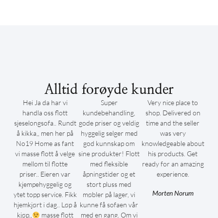
Alltid forøyde kunder
Hei Ja da har vi
Super
Very nice place to
handla oss flott
kundebehandling,
shop. Delivered on
sjeselongsofa.. Rundt
gode priser og veldig
time and the seller
å kikka,, men her på
hyggelig selger med
was very
No19 Home as fant
god kunnskap om
knowledgeable about
vi masse flott å velge
sine produkter! Flott
his products. Get
mellom til flotte
med fleksible
ready for an amazing
priser.. Eieren var
åpningstider og et
experience.
kjempehyggelig og
stort pluss med
Morten Norum
ytet topp service. Fikk
møbler på lager, vi
hjemkjørt i dag.. Løp å
kunne få sofaen vår
kjøp,,
masse flott
med en gang. Om vi