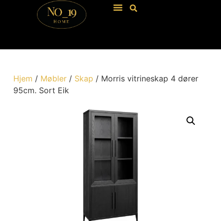
Hjem
/
Møbler
/
Skap
/ Morris vitrineskap 4 dører
95cm. Sort Eik