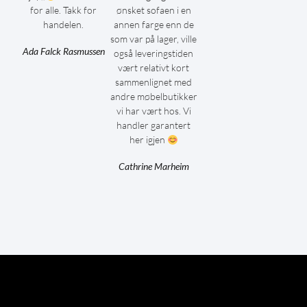
for alle. Takk for
ønsket sofaen i en
handelen.
annen farge enn de
som var på lager, ville
Ada Falck Rasmussen
også leveringstiden
vært relativt kort
sammenlignet med
andre møbelbutikker
vi har vært hos. Vi
handler garantert
her igjen
Cathrine Marheim