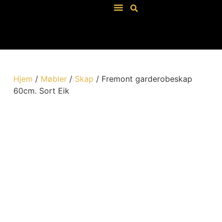
Våre Salgsbetingelser
Hjem
/
Møbler
/
Skap
/ Fremont garderobeskap
60cm. Sort Eik
Finert Eik Sort
Artikkel: 148104-B
Finert Eik