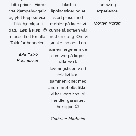
flotte priser.. Eieren
fleksible
amazing
var kjempehyggelig
åpningstider og et
experience.
og ytet topp service.
stort pluss med
Morten Norum
Fikk hjemkjørt i
møbler på lager, vi
dag.. Løp å kjøp,,😉
kunne få sofaen vår
masse flott for alle.
med en gang. Om vi
Takk for handelen.
ønsket sofaen i en
annen farge enn de
Ada Falck
som var på lager,
Rasmussen
ville også
leveringstiden vært
relativt kort
sammenlignet med
andre møbelbutikker
vi har vært hos. Vi
handler garantert
her igjen 😊
Cathrine Marheim