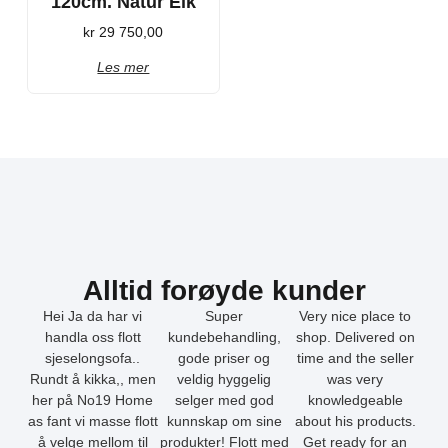
120cm. Natur Eik
kr
29 750,00
Les mer
Alltid forøyde kunder
Hei Ja da har vi
Super
Very nice place to
handla oss flott
kundebehandling,
shop. Delivered on
sjeselongsofa..
gode priser og
time and the seller
Rundt å kikka,, men
veldig hyggelig
was very
her på No19 Home
selger med god
knowledgeable
as fant vi masse flott
kunnskap om sine
about his products.
å velge mellom til
produkter! Flott med
Get ready for an