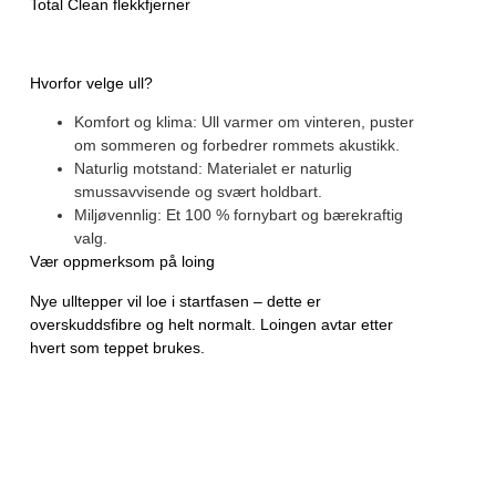
Total Clean flekkfjerner
Hvorfor velge ull?
Komfort og klima:
Ull varmer om vinteren, puster
om sommeren og forbedrer rommets akustikk.
Naturlig motstand:
Materialet er naturlig
smussavvisende
og svært holdbart.
Miljøvennlig:
Et 100 % fornybart og bærekraftig
valg.
Vær oppmerksom på loing
Nye ulltepper vil loe i startfasen
– dette er
overskuddsfibre og helt normalt. Loingen avtar etter
hvert som teppet brukes.