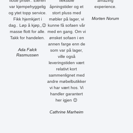
flotte priser.. Eieren
fleksible
amazing
var kjempehyggelig
åpningstider og et
experience.
og ytet topp service.
stort pluss med
Morten Norum
Fikk hjemkjørt i
møbler på lager, vi
dag.. Løp å kjøp,,😉
kunne få sofaen vår
masse flott for alle.
med en gang. Om vi
Takk for handelen.
ønsket sofaen i en
annen farge enn de
Ada Falck
som var på lager,
Rasmussen
ville også
leveringstiden vært
relativt kort
sammenlignet med
andre møbelbutikker
vi har vært hos. Vi
handler garantert
her igjen 😊
Cathrine Marheim