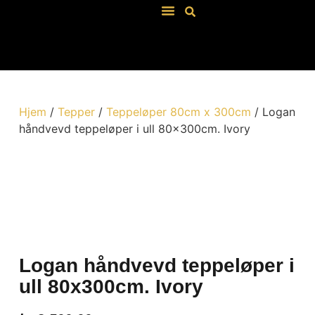
Våre Salgsbetingelser
Hjem
/
Tepper
/
Teppeløper 80cm x 300cm
/ Logan
håndvevd teppeløper i ull 80x300cm. Ivory
Ivory
Artikkel: 285205
Logan håndvevd teppeløper i
ull 80x300cm. Ivory