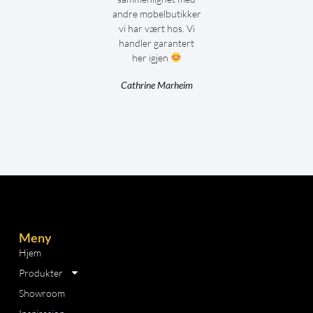
andre møbelbutikker
vi har vært hos. Vi
handler garantert
her igjen
Cathrine Marheim
Meny
Hjem
Produkter
Showroom