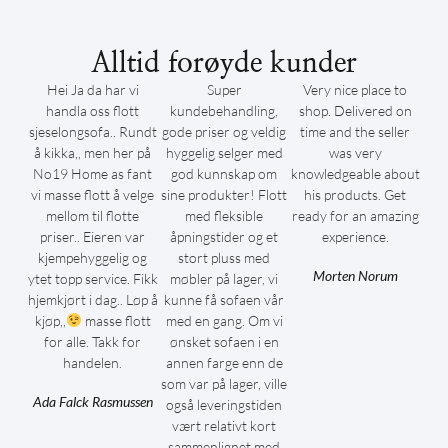
Alltid forøyde kunder
Hei Ja da har vi
Super
Very nice place to
handla oss flott
kundebehandling,
shop. Delivered on
sjeselongsofa.. Rundt
gode priser og veldig
time and the seller
å kikka,, men her på
hyggelig selger med
was very
No19 Home as fant
god kunnskap om
knowledgeable about
vi masse flott å velge
sine produkter! Flott
his products. Get
mellom til flotte
med fleksible
ready for an amazing
priser.. Eieren var
åpningstider og et
experience.
kjempehyggelig og
stort pluss med
Morten Norum
ytet topp service. Fikk
møbler på lager, vi
hjemkjørt i dag.. Løp å
kunne få sofaen vår
kjøp,,
masse flott
med en gang. Om vi
for alle. Takk for
ønsket sofaen i en
handelen.
annen farge enn de
som var på lager, ville
Ada Falck Rasmussen
også leveringstiden
vært relativt kort
sammenlignet med