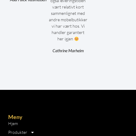
også leveringstiden
vært relativt kort
sammenlignet med
andre møbelbutikker
vi har vært hos. Vi
handler garantert
her igjen
Cathrine Marheim
Meny
Hjem
Produkter