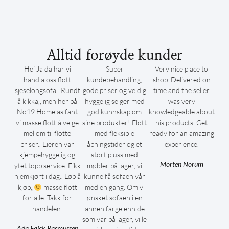
Alltid forøyde kunder
Hei Ja da har vi
Super
Very nice place to
handla oss flott
kundebehandling,
shop. Delivered on
sjeselongsofa.. Rundt
gode priser og veldig
time and the seller
å kikka,, men her på
hyggelig selger med
was very
No19 Home as fant
god kunnskap om
knowledgeable about
vi masse flott å velge
sine produkter! Flott
his products. Get
mellom til flotte
med fleksible
ready for an amazing
priser.. Eieren var
åpningstider og et
experience.
kjempehyggelig og
stort pluss med
Morten Norum
ytet topp service. Fikk
møbler på lager, vi
hjemkjørt i dag.. Løp å
kunne få sofaen vår
kjøp,,
masse flott
med en gang. Om vi
for alle. Takk for
ønsket sofaen i en
handelen.
annen farge enn de
som var på lager, ville
Ada Falck Rasmussen