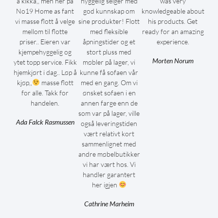
å kikka,, men her på
hyggelig selger med
was very
No19 Home as fant
god kunnskap om
knowledgeable about
vi masse flott å velge
sine produkter! Flott
his products. Get
mellom til flotte
med fleksible
ready for an amazing
priser.. Eieren var
åpningstider og et
experience.
kjempehyggelig og
stort pluss med
Morten Norum
ytet topp service. Fikk
møbler på lager, vi
hjemkjørt i dag.. Løp å
kunne få sofaen vår
kjøp,,
masse flott
med en gang. Om vi
for alle. Takk for
ønsket sofaen i en
handelen.
annen farge enn de
som var på lager, ville
Ada Falck Rasmussen
også leveringstiden
vært relativt kort
sammenlignet med
andre møbelbutikker
vi har vært hos. Vi
handler garantert
her igjen
Cathrine Marheim