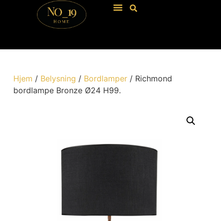
Hjem
/
Belysning
/
Bordlamper
/ Richmond
bordlampe Bronze Ø24 H99.