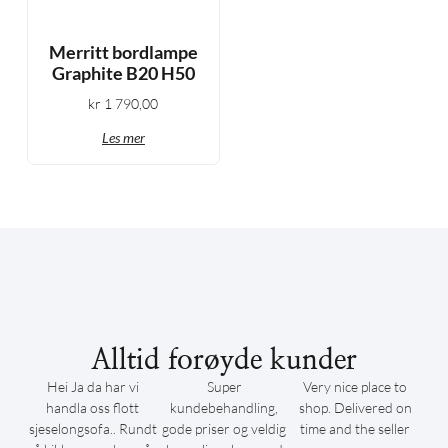
Merritt bordlampe
Graphite B20 H50
kr
1 790,00
Les mer
Alltid forøyde kunder
Hei Ja da har vi
Super
Very nice place to
handla oss flott
kundebehandling,
shop. Delivered on
sjeselongsofa.. Rundt
gode priser og veldig
time and the seller