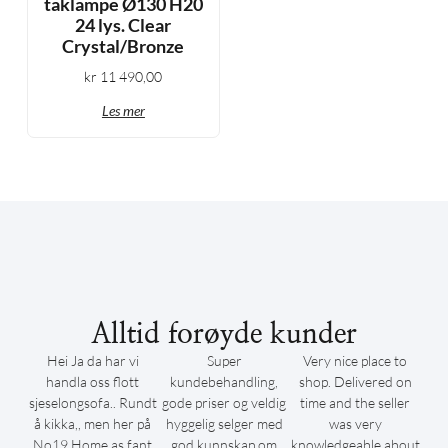
taklampe Ø130 H20
24 lys. Clear
Crystal/Bronze
kr
11 490,00
Les mer
Alltid forøyde kunder
Hei Ja da har vi
Super
Very nice place to
handla oss flott
kundebehandling,
shop. Delivered on
sjeselongsofa.. Rundt
gode priser og veldig
time and the seller
å kikka,, men her på
hyggelig selger med
was very
No19 Home as fant
god kunnskap om
knowledgeable about