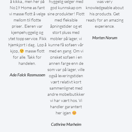
å kikka,, men her på
hyggelig selger med
was very
No19 Home as fant
god kunnskap om
knowledgeable about
vi masse flott å velge
sine produkter! Flott
his products. Get
mellom til flotte
med fleksible
ready for an amazing
priser.. Eieren var
åpningstider og et
experience.
kjempehyggelig og
stort pluss med
Morten Norum
ytet topp service. Fikk
møbler på lager, vi
hjemkjørt i dag.. Løp å
kunne få sofaen vår
kjøp,,
masse flott
med en gang. Om vi
for alle. Takk for
ønsket sofaen i en
handelen.
annen farge enn de
som var på lager, ville
Ada Falck Rasmussen
også leveringstiden
vært relativt kort
sammenlignet med
andre møbelbutikker
vi har vært hos. Vi
handler garantert
her igjen
Cathrine Marheim