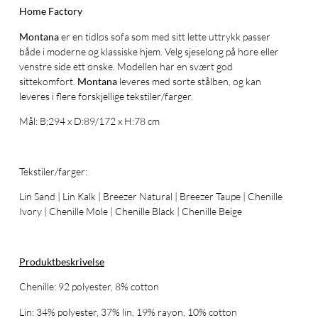
Home Factory
Montana
er en tidløs sofa som med sitt lette uttrykk passer
både i moderne og klassiske hjem. Velg sjeselong på høre eller
venstre side ett ønske. Modellen har en svært god
sittekomfort.
Montana
leveres med sorte stålben, og kan
leveres i flere forskjellige tekstiler/farger.
Mål: B;294 x D:89/172 x H:78 cm
Tekstiler/farger:
Lin Sand | Lin Kalk | Breezer Natural | Breezer Taupe | Chenille
Ivory | Chenille Mole | Chenille Black | Chenille Beige
Produktbeskrivelse
Chenille: 92 polyester, 8% cotton
Lin: 34% polyester, 37% lin, 19% rayon, 10% cotton