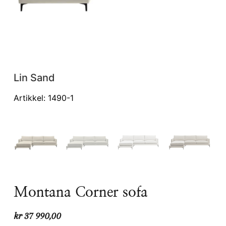
Lin Sand
Li
Artikkel: 1490-1
Art
Montana Corner sofa
kr
37 990,00