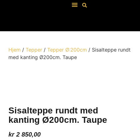
Våre Salgsbetingelser
Hjem
/
Tepper
/
Tepper Ø:200cm
/ Sisalteppe rundt
med kanting Ø200cm. Taupe
Taupe
Artikkel: 205013
Sisalteppe rundt med
kanting Ø200cm. Taupe
kr
2 850,00