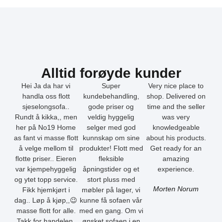
Alltid forøyde kunder
Hei Ja da har vi
Super
Very nice place to
handla oss flott
kundebehandling,
shop. Delivered on
sjeselongsofa..
gode priser og
time and the seller
Rundt å kikka,, men
veldig hyggelig
was very
her på No19 Home
selger med god
knowledgeable
as fant vi masse flott
kunnskap om sine
about his products.
å velge mellom til
produkter! Flott med
Get ready for an
flotte priser.. Eieren
fleksible
amazing
var kjempehyggelig
åpningstider og et
experience.
og ytet topp service.
stort pluss med
Morten Norum
Fikk hjemkjørt i
møbler på lager, vi
dag.. Løp å kjøp,,😉
kunne få sofaen vår
masse flott for alle.
med en gang. Om vi
Takk for handelen.
ønsket sofaen i en