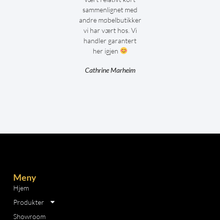
sammenlignet med
andre møbelbutikker
vi har vært hos. Vi
handler garantert
her igjen
Cathrine Marheim
Meny
Hjem
Produkter
Showroom