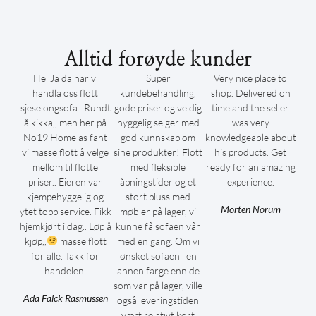
Alltid forøyde kunder
Hei Ja da har vi
Super
Very nice place to
handla oss flott
kundebehandling,
shop. Delivered on
sjeselongsofa.. Rundt
gode priser og veldig
time and the seller
å kikka,, men her på
hyggelig selger med
was very
No19 Home as fant
god kunnskap om
knowledgeable about
vi masse flott å velge
sine produkter! Flott
his products. Get
mellom til flotte
med fleksible
ready for an amazing
priser.. Eieren var
åpningstider og et
experience.
kjempehyggelig og
stort pluss med
Morten Norum
ytet topp service. Fikk
møbler på lager, vi
hjemkjørt i dag.. Løp å
kunne få sofaen vår
kjøp,,
masse flott
med en gang. Om vi
for alle. Takk for
ønsket sofaen i en
handelen.
annen farge enn de
som var på lager, ville
Ada Falck Rasmussen
også leveringstiden
vært relativt kort