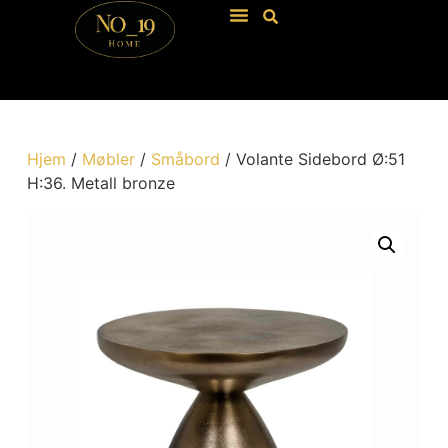
Hjem
/
Møbler
/
Småbord
/ Volante Sidebord Ø:51
H:36. Metall bronze