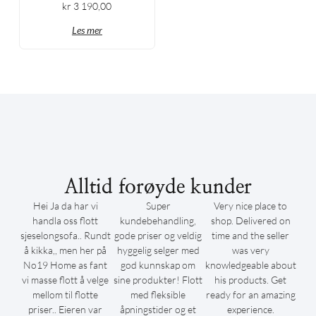
kr
3 190,00
Les mer
Alltid forøyde kunder
Hei Ja da har vi
Super
Very nice place to
handla oss flott
kundebehandling,
shop. Delivered on
sjeselongsofa.. Rundt
gode priser og veldig
time and the seller
å kikka,, men her på
hyggelig selger med
was very
No19 Home as fant
god kunnskap om
knowledgeable about
vi masse flott å velge
sine produkter! Flott
his products. Get
mellom til flotte
med fleksible
ready for an amazing
priser.. Eieren var
åpningstider og et
experience.