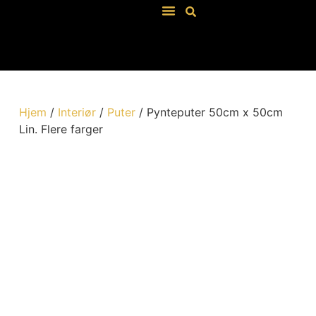
Våre Salgsbetingelser
Hjem
/
Interiør
/
Puter
/ Pynteputer 50cm x 50cm
Lin. Flere farger
Lin kalk
Artikkel: 570-5050