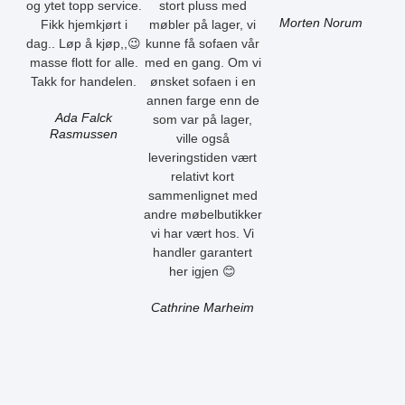
og ytet topp service.
stort pluss med
Morten Norum
Fikk hjemkjørt i
møbler på lager, vi
dag.. Løp å kjøp,,😉
kunne få sofaen vår
masse flott for alle.
med en gang. Om vi
Takk for handelen.
ønsket sofaen i en
annen farge enn de
Ada Falck
som var på lager,
Rasmussen
ville også
leveringstiden vært
relativt kort
sammenlignet med
andre møbelbutikker
vi har vært hos. Vi
handler garantert
her igjen 😊
Cathrine Marheim