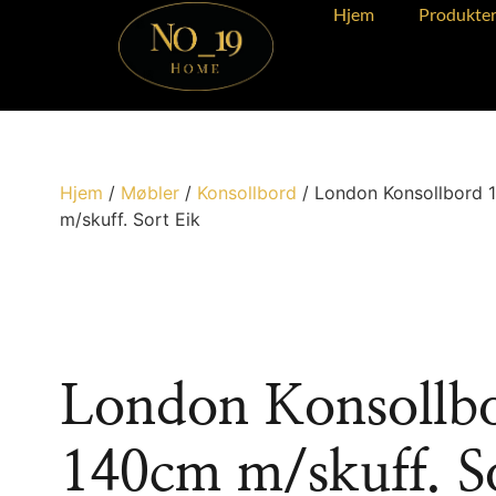
Hjem
Produkte
Hjem
/
Møbler
/
Konsollbord
/ London Konsollbord 
m/skuff. Sort Eik
London Konsollb
140cm m/skuff. S