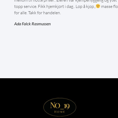
topp service. Fikk hjemkjørt i dag.. Løp å kjøp,,
masse flo
for alle. Takk for handelen.
Ada Falck Rasmussen