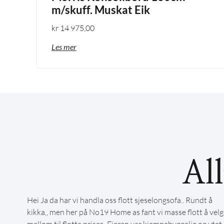
m/skuff. Muskat Eik
kr
14 975,00
Les mer
Al
Hei Ja da har vi handla oss flott sjeselongsofa.. Rundt å
kikka,, men her på No19 Home as fant vi masse flott å velg
mellom til flotte priser.. Eieren var kjempehyggelig og ytet