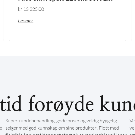
kr
13 225,00
Les mer
ltid forøyde kun
Super kundebehandling, gode priser og veldig hyggelig
Ve
e
selger med god kunnskap om sine produkter! Flott med
ve
fleksible åpningstider og et stort pluss med møbler på lager,
am