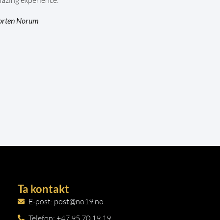
rten Norum
Ta kontakt
E-post: post@no19.no
Telefon: +47 95 70 19 19