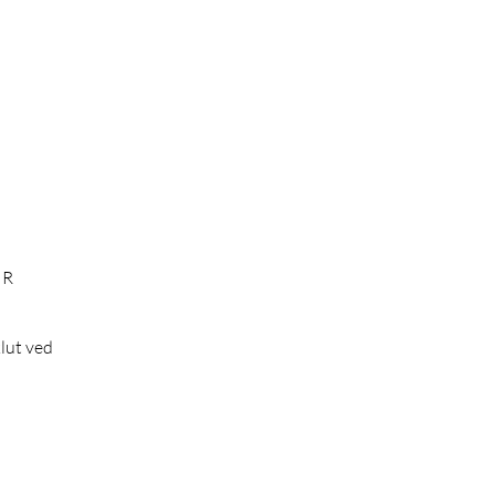
IR
klut ved