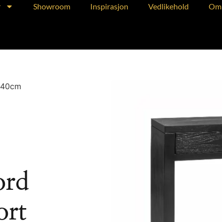
r
Showroom
Inspirasjon
Vedlikehold
Om 
140cm
ord
ort