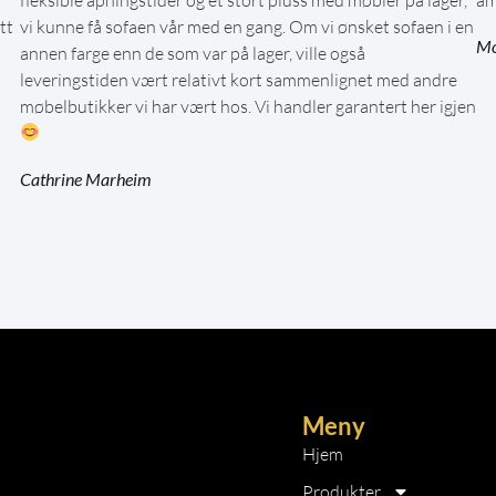
tt
vi kunne få sofaen vår med en gang. Om vi ønsket sofaen i en
Mo
annen farge enn de som var på lager, ville også
leveringstiden vært relativt kort sammenlignet med andre
møbelbutikker vi har vært hos. Vi handler garantert her igjen
Cathrine Marheim
Meny
Hjem
Produkter