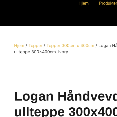
Hjem
Produkte
Hjem
/
Tepper
/
Tepper 300cm x 400cm
/ Logan H
ullteppe 300x400cm. Ivory
Logan Håndvev
ullteppe 300x40