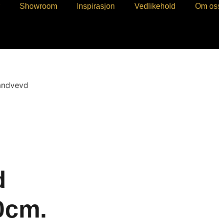
r
Showroom
Inspirasjon
Vedlikehold
Om os
åndvevd
Ivory
Artikkel: 285201
d
0cm.