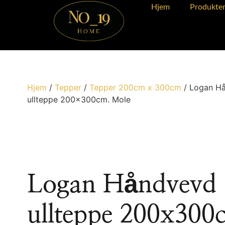
Hjem
Produkte
Hjem
/
Tepper
/
Tepper 200cm x 300cm
/ Logan H
ullteppe 200x300cm. Mole
Logan Håndvevd
ullteppe 200x300