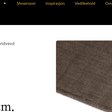
r
Showroom
Inspirasjon
Vedlikehold
Om 
åndvevd
cm.