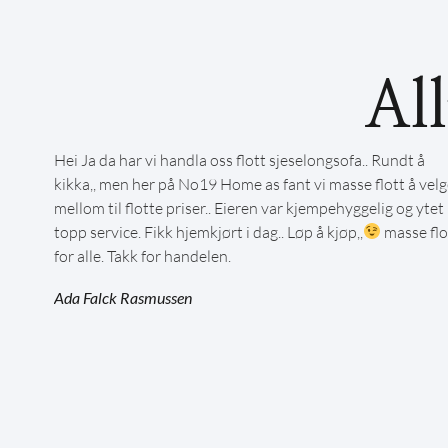
Al
Hei Ja da har vi handla oss flott sjeselongsofa.. Rundt å
kikka,, men her på No19 Home as fant vi masse flott å velg
mellom til flotte priser.. Eieren var kjempehyggelig og ytet
topp service. Fikk hjemkjørt i dag.. Løp å kjøp,,
masse flo
for alle. Takk for handelen.
Ada Falck Rasmussen