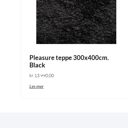
Pleasure teppe 300x400cm.
Black
kr
13 990,00
Les mer