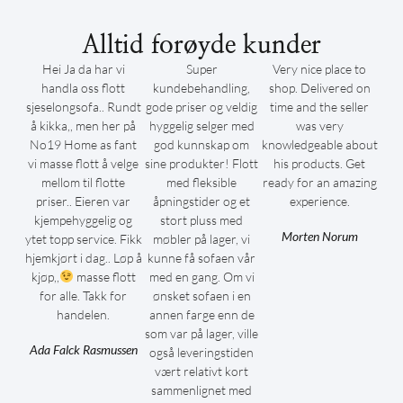
Alltid forøyde kunder
Hei Ja da har vi
Super
Very nice place to
handla oss flott
kundebehandling,
shop. Delivered on
sjeselongsofa.. Rundt
gode priser og veldig
time and the seller
å kikka,, men her på
hyggelig selger med
was very
No19 Home as fant
god kunnskap om
knowledgeable about
vi masse flott å velge
sine produkter! Flott
his products. Get
mellom til flotte
med fleksible
ready for an amazing
priser.. Eieren var
åpningstider og et
experience.
kjempehyggelig og
stort pluss med
Morten Norum
ytet topp service. Fikk
møbler på lager, vi
hjemkjørt i dag.. Løp å
kunne få sofaen vår
kjøp,,
masse flott
med en gang. Om vi
for alle. Takk for
ønsket sofaen i en
handelen.
annen farge enn de
som var på lager, ville
Ada Falck Rasmussen
også leveringstiden
vært relativt kort
sammenlignet med