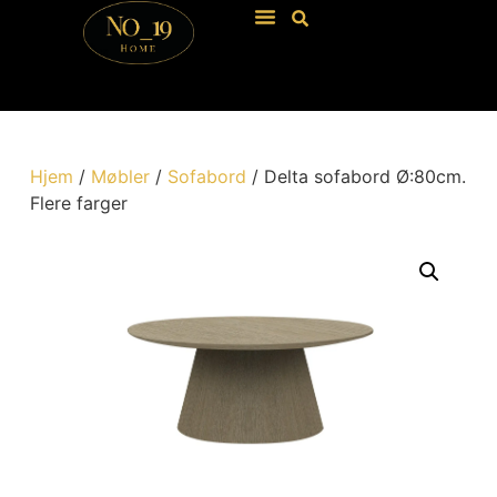
Hjem
/
Møbler
/
Sofabord
/ Delta sofabord Ø:80cm.
Flere farger