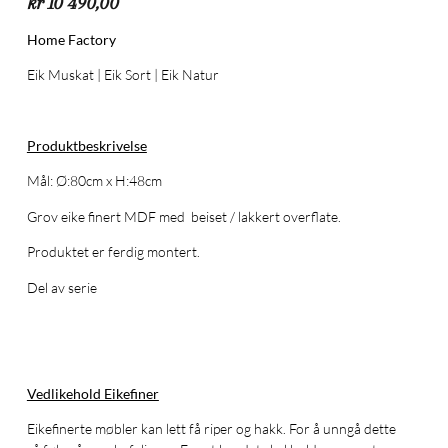
kr
10 490,00
Home Factory
Eik Muskat | Eik Sort | Eik Natur
Produktbeskrivelse
Mål: Ø:80cm x H:48cm
Grov eike finert MDF med beiset / lakkert overflate.
Produktet er ferdig montert.
Del av serie
Vedlikehold Eikefiner
Eikefinerte møbler kan lett få riper og hakk. For å unngå dette