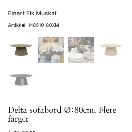
Finert Eik Muskat
Artikkel: 148510-80XM
Br
so
Delta sofabord Ø:80cm. Flere
farger