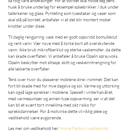
så følg våre anbefalinger. For at bordet skal holde seg pent,
husk å bruke underlag for eksempel spisebrikker / duk under
tallerkener og glass. Pynteting som lysestaker og vaser som
skal stå på bordet, anbefaler vi at det blir montert møbel
knotter under disse.
Til daglig rengjøring, vask med en godt oppvridd bomullsklut
og rent vann. Vær nøye med å tørke bort alt overskytende
vann. Ikke bruk mikrofiberklut og sterke vaskemidler, da dette
kan skade overflaten. Vi anbefaler å bruke Opalin sprayvoks.
Opalin beskytter mot slitasje, skitt og veskeinntrengning for
alle lakkerte overflater.
Tenk over hvor du plasserer møblene dine i rommet. Det kan
fort bli skade med for mye dagslys og sol. Varme og uttørking
kan også lage sprekker i møblene. Spesielt i vinterhalvåret,
med varmepumper og annen type oppvarming, ser vi at det
kan bli et svært tørt inneklima med økt risiko for
sprekkdannelser. For å motvirke dette vil riktig pleie og
vedlikehold være avgjørende.
Les mer om vedlikehold her:
Home Factory vedlikehold