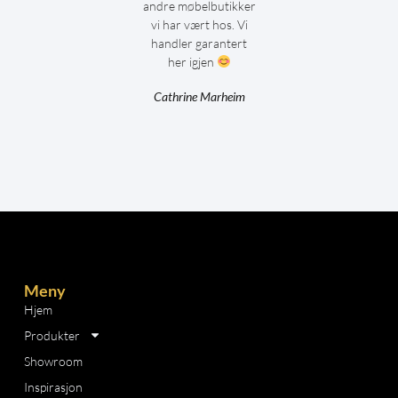
andre møbelbutikker
vi har vært hos. Vi
handler garantert
her igjen
Cathrine Marheim
Meny
Hjem
Produkter
Showroom
Inspirasjon